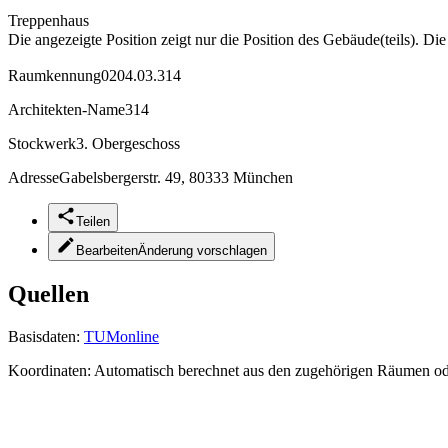
Treppenhaus
Die angezeigte Position zeigt nur die Position des Gebäude(teils). Di
Raumkennung
0204.03.314
Architekten-Name
314
Stockwerk
3. Obergeschoss
Adresse
Gabelsbergerstr. 49, 80333 München
Teilen
Bearbeiten
Änderung vorschlagen
Quellen
Basisdaten:
TUMonline
Koordinaten:
Automatisch berechnet aus den zugehörigen Räumen o