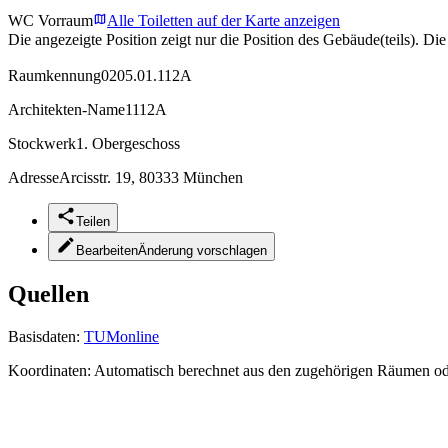
WC Vorraum
Alle Toiletten auf der Karte anzeigen
Die angezeigte Position zeigt nur die Position des Gebäude(teils). Di
Raumkennung
0205.01.112A
Architekten-Name
1112A
Stockwerk
1. Obergeschoss
Adresse
Arcisstr. 19, 80333 München
Teilen
Bearbeiten
Änderung vorschlagen
Quellen
Basisdaten:
TUMonline
Koordinaten:
Automatisch berechnet aus den zugehörigen Räumen o