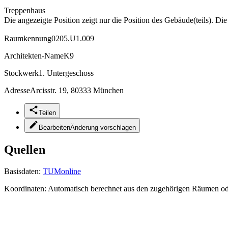
Treppenhaus
Die angezeigte Position zeigt nur die Position des Gebäude(teils). Di
Raumkennung
0205.U1.009
Architekten-Name
K9
Stockwerk
1. Untergeschoss
Adresse
Arcisstr. 19, 80333 München
Teilen
Bearbeiten
Änderung vorschlagen
Quellen
Basisdaten:
TUMonline
Koordinaten:
Automatisch berechnet aus den zugehörigen Räumen o