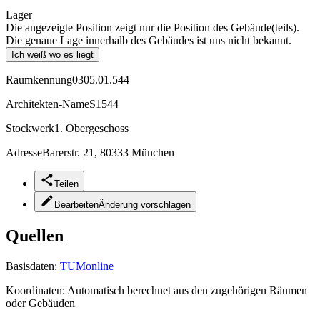
Lager
Die angezeigte Position zeigt nur die Position des Gebäude(teils).
Die genaue Lage innerhalb des Gebäudes ist uns nicht bekannt.
Ich weiß wo es liegt
Raumkennung
0305.01.544
Architekten-Name
S1544
Stockwerk
1. Obergeschoss
Adresse
Barerstr. 21, 80333 München
Teilen
Bearbeiten
Änderung vorschlagen
Quellen
Basisdaten:
TUMonline
Koordinaten:
Automatisch berechnet aus den zugehörigen Räumen
oder Gebäuden