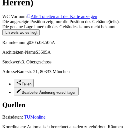
Herren)
WC Vorraum
Alle Toiletten auf der Karte anzeigen
Die angezeigte Position zeigt nur die Position des Gebäude(teils).
Die genaue Lage innerhalb des Gebäudes ist uns nicht bekannt.
Ich weiß wo es liegt
Raumkennung
0305.03.505A
Architekten-Name
S3505A
Stockwerk
3. Obergeschoss
Adresse
Barerstr. 21, 80333 München
Teilen
Bearbeiten
Änderung vorschlagen
Quellen
Basisdaten:
TUMonline
Koordinaten:
Automatisch berechnet aus den zugehörigen Räumen