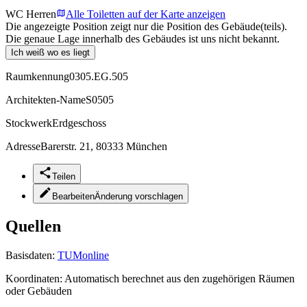
WC Herren
Alle Toiletten auf der Karte anzeigen
Die angezeigte Position zeigt nur die Position des Gebäude(teils).
Die genaue Lage innerhalb des Gebäudes ist uns nicht bekannt.
Ich weiß wo es liegt
Raumkennung
0305.EG.505
Architekten-Name
S0505
Stockwerk
Erdgeschoss
Adresse
Barerstr. 21, 80333 München
Teilen
Bearbeiten
Änderung vorschlagen
Quellen
Basisdaten:
TUMonline
Koordinaten:
Automatisch berechnet aus den zugehörigen Räumen
oder Gebäuden