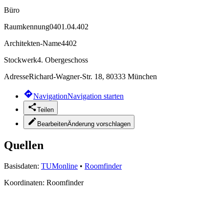
Büro
Raumkennung
0401.04.402
Architekten-Name
4402
Stockwerk
4. Obergeschoss
Adresse
Richard-Wagner-Str. 18, 80333 München
Navigation
Navigation starten
Teilen
Bearbeiten
Änderung vorschlagen
Quellen
Basisdaten:
TUMonline
•
Roomfinder
Koordinaten:
Roomfinder