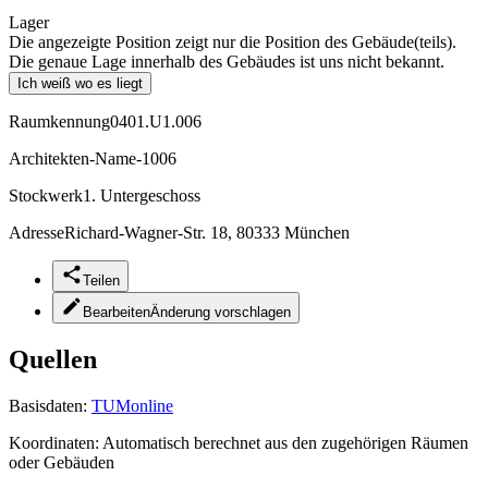
Lager
Die angezeigte Position zeigt nur die Position des Gebäude(teils).
Die genaue Lage innerhalb des Gebäudes ist uns nicht bekannt.
Ich weiß wo es liegt
Raumkennung
0401.U1.006
Architekten-Name
-1006
Stockwerk
1. Untergeschoss
Adresse
Richard-Wagner-Str. 18, 80333 München
Teilen
Bearbeiten
Änderung vorschlagen
Quellen
Basisdaten:
TUMonline
Koordinaten:
Automatisch berechnet aus den zugehörigen Räumen
oder Gebäuden