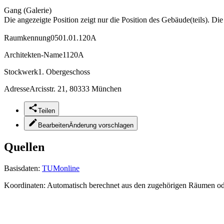
Gang (Galerie)
Die angezeigte Position zeigt nur die Position des Gebäude(teils). Di
Raumkennung
0501.01.120A
Architekten-Name
1120A
Stockwerk
1. Obergeschoss
Adresse
Arcisstr. 21, 80333 München
Teilen
Bearbeiten
Änderung vorschlagen
Quellen
Basisdaten:
TUMonline
Koordinaten:
Automatisch berechnet aus den zugehörigen Räumen o