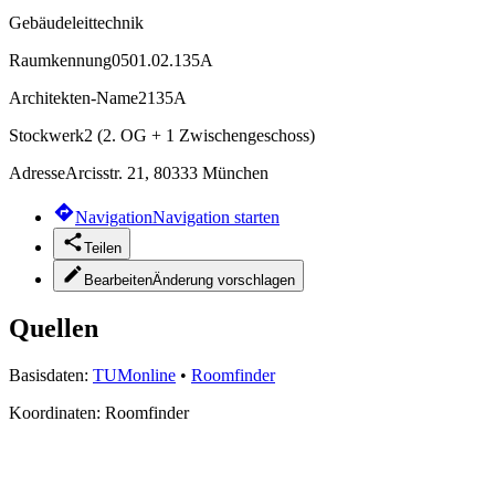
Gebäudeleittechnik
Raumkennung
0501.02.135A
Architekten-Name
2135A
Stockwerk
2 (2. OG + 1 Zwischengeschoss)
Adresse
Arcisstr. 21, 80333 München
Navigation
Navigation starten
Teilen
Bearbeiten
Änderung vorschlagen
Quellen
Basisdaten:
TUMonline
•
Roomfinder
Koordinaten:
Roomfinder