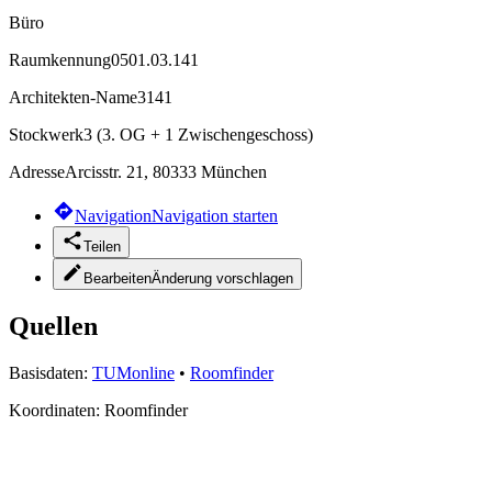
Büro
Raumkennung
0501.03.141
Architekten-Name
3141
Stockwerk
3 (3. OG + 1 Zwischengeschoss)
Adresse
Arcisstr. 21, 80333 München
Navigation
Navigation starten
Teilen
Bearbeiten
Änderung vorschlagen
Quellen
Basisdaten:
TUMonline
•
Roomfinder
Koordinaten:
Roomfinder