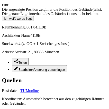
Flur
Die angezeigte Position zeigt nur die Position des Gebäude(teils).
Die genaue Lage innerhalb des Gebäudes ist uns nicht bekannt.
Ich weiß wo es liegt
Raumkennung
0501.04.110B
Architekten-Name
4110B
Stockwerk
4 (4. OG + 1 Zwischengeschoss)
Adresse
Arcisstr. 21, 80333 München
Teilen
Bearbeiten
Änderung vorschlagen
Quellen
Basisdaten:
TUMonline
Koordinaten:
Automatisch berechnet aus den zugehörigen Räumen
oder Gebäuden