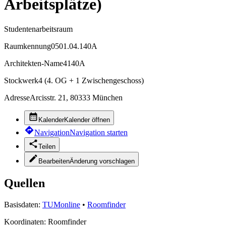
Arbeitsplätze)
Studentenarbeitsraum
Raumkennung
0501.04.140A
Architekten-Name
4140A
Stockwerk
4 (4. OG + 1 Zwischengeschoss)
Adresse
Arcisstr. 21, 80333 München
Kalender
Kalender öffnen
Navigation
Navigation starten
Teilen
Bearbeiten
Änderung vorschlagen
Quellen
Basisdaten:
TUMonline
•
Roomfinder
Koordinaten:
Roomfinder