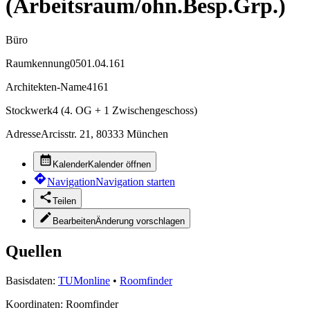
(Arbeitsraum/ohn.Besp.Grp.)
Büro
Raumkennung
0501.04.161
Architekten-Name
4161
Stockwerk
4 (4. OG + 1 Zwischengeschoss)
Adresse
Arcisstr. 21, 80333 München
Kalender
Kalender öffnen
Navigation
Navigation starten
Teilen
Bearbeiten
Änderung vorschlagen
Quellen
Basisdaten:
TUMonline
•
Roomfinder
Koordinaten:
Roomfinder