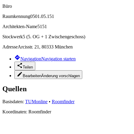
Büro
Raumkennung
0501.05.151
Architekten-Name
5151
Stockwerk
5 (5. OG + 1 Zwischengeschoss)
Adresse
Arcisstr. 21, 80333 München
Navigation
Navigation starten
Teilen
Bearbeiten
Änderung vorschlagen
Quellen
Basisdaten:
TUMonline
•
Roomfinder
Koordinaten:
Roomfinder