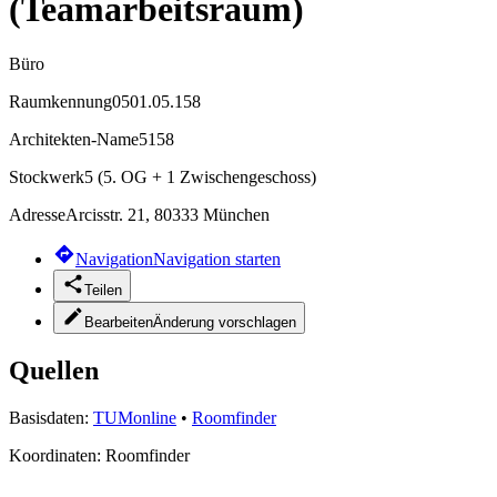
(Teamarbeitsraum)
Büro
Raumkennung
0501.05.158
Architekten-Name
5158
Stockwerk
5 (5. OG + 1 Zwischengeschoss)
Adresse
Arcisstr. 21, 80333 München
Navigation
Navigation starten
Teilen
Bearbeiten
Änderung vorschlagen
Quellen
Basisdaten:
TUMonline
•
Roomfinder
Koordinaten:
Roomfinder