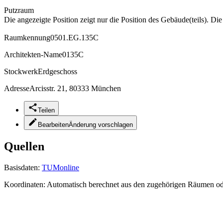
Putzraum
Die angezeigte Position zeigt nur die Position des Gebäude(teils). Di
Raumkennung
0501.EG.135C
Architekten-Name
0135C
Stockwerk
Erdgeschoss
Adresse
Arcisstr. 21, 80333 München
Teilen
Bearbeiten
Änderung vorschlagen
Quellen
Basisdaten:
TUMonline
Koordinaten:
Automatisch berechnet aus den zugehörigen Räumen o