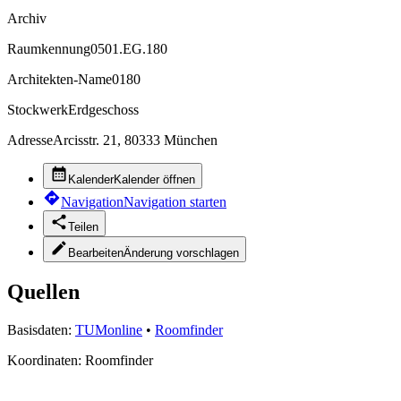
Archiv
Raumkennung
0501.EG.180
Architekten-Name
0180
Stockwerk
Erdgeschoss
Adresse
Arcisstr. 21, 80333 München
Kalender
Kalender öffnen
Navigation
Navigation starten
Teilen
Bearbeiten
Änderung vorschlagen
Quellen
Basisdaten:
TUMonline
•
Roomfinder
Koordinaten:
Roomfinder