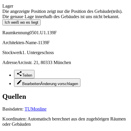
Lager
Die angezeigte Position zeigt nur die Position des Gebäude(teils).
Die genaue Lage innerhalb des Gebäudes ist uns nicht bekannt.
Ich weiß wo es liegt
Raumkennung
0501.U1.139F
Architekten-Name
-1139F
Stockwerk
1. Untergeschoss
Adresse
Arcisstr. 21, 80333 München
Teilen
Bearbeiten
Änderung vorschlagen
Quellen
Basisdaten:
TUMonline
Koordinaten:
Automatisch berechnet aus den zugehörigen Räumen
oder Gebäuden