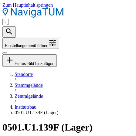
Zum Hauptinhalt springen
Einstellungsmenü öffnen
Erstes Bild hinzufügen
Standorte
/
Stammgelände
/
Zentralgelände
/
Institutsbau
0501.U1.139F (Lager)
0501.U1.139F (Lager)