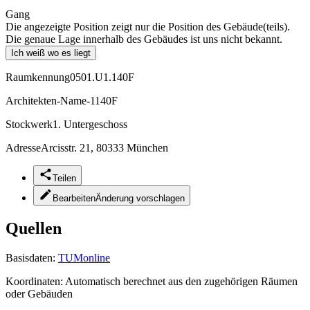
Gang
Die angezeigte Position zeigt nur die Position des Gebäude(teils).
Die genaue Lage innerhalb des Gebäudes ist uns nicht bekannt.
Ich weiß wo es liegt
Raumkennung
0501.U1.140F
Architekten-Name
-1140F
Stockwerk
1. Untergeschoss
Adresse
Arcisstr. 21, 80333 München
Teilen
Bearbeiten
Änderung vorschlagen
Quellen
Basisdaten:
TUMonline
Koordinaten:
Automatisch berechnet aus den zugehörigen Räumen
oder Gebäuden