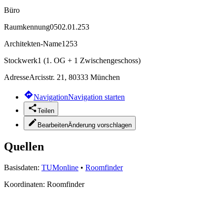
Büro
Raumkennung
0502.01.253
Architekten-Name
1253
Stockwerk
1 (1. OG + 1 Zwischengeschoss)
Adresse
Arcisstr. 21, 80333 München
Navigation
Navigation starten
Teilen
Bearbeiten
Änderung vorschlagen
Quellen
Basisdaten:
TUMonline
•
Roomfinder
Koordinaten:
Roomfinder