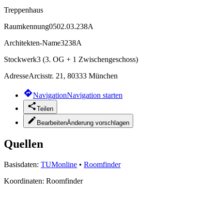
Treppenhaus
Raumkennung
0502.03.238A
Architekten-Name
3238A
Stockwerk
3 (3. OG + 1 Zwischengeschoss)
Adresse
Arcisstr. 21, 80333 München
Navigation
Navigation starten
Teilen
Bearbeiten
Änderung vorschlagen
Quellen
Basisdaten:
TUMonline
•
Roomfinder
Koordinaten:
Roomfinder