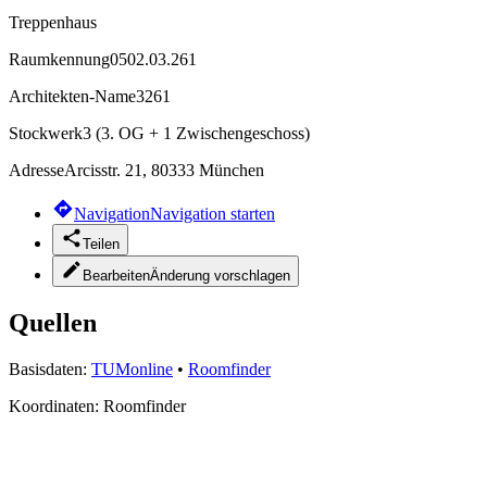
Treppenhaus
Raumkennung
0502.03.261
Architekten-Name
3261
Stockwerk
3 (3. OG + 1 Zwischengeschoss)
Adresse
Arcisstr. 21, 80333 München
Navigation
Navigation starten
Teilen
Bearbeiten
Änderung vorschlagen
Quellen
Basisdaten:
TUMonline
•
Roomfinder
Koordinaten:
Roomfinder