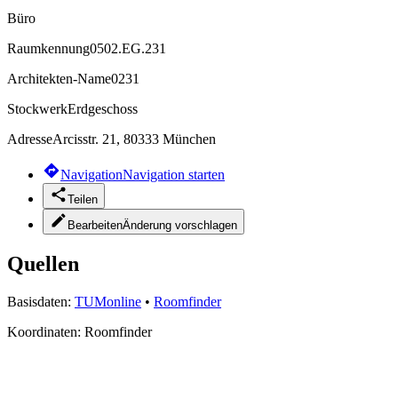
Büro
Raumkennung
0502.EG.231
Architekten-Name
0231
Stockwerk
Erdgeschoss
Adresse
Arcisstr. 21, 80333 München
Navigation
Navigation starten
Teilen
Bearbeiten
Änderung vorschlagen
Quellen
Basisdaten:
TUMonline
•
Roomfinder
Koordinaten:
Roomfinder