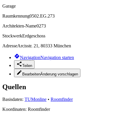
Garage
Raumkennung
0502.EG.273
Architekten-Name
0273
Stockwerk
Erdgeschoss
Adresse
Arcisstr. 21, 80333 München
Navigation
Navigation starten
Teilen
Bearbeiten
Änderung vorschlagen
Quellen
Basisdaten:
TUMonline
•
Roomfinder
Koordinaten:
Roomfinder