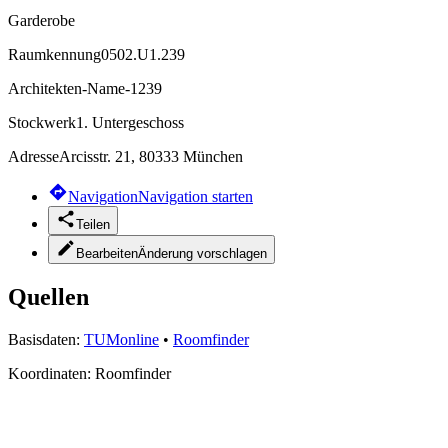
Garderobe
Raumkennung
0502.U1.239
Architekten-Name
-1239
Stockwerk
1. Untergeschoss
Adresse
Arcisstr. 21, 80333 München
Navigation
Navigation starten
Teilen
Bearbeiten
Änderung vorschlagen
Quellen
Basisdaten:
TUMonline
•
Roomfinder
Koordinaten:
Roomfinder