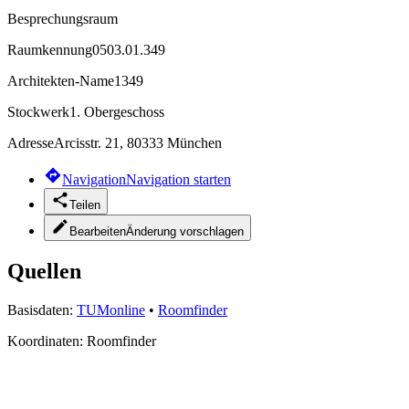
Besprechungsraum
Raumkennung
0503.01.349
Architekten-Name
1349
Stockwerk
1. Obergeschoss
Adresse
Arcisstr. 21, 80333 München
Navigation
Navigation starten
Teilen
Bearbeiten
Änderung vorschlagen
Quellen
Basisdaten:
TUMonline
•
Roomfinder
Koordinaten:
Roomfinder