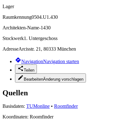
Lager
Raumkennung
0504.U1.430
Architekten-Name
-1430
Stockwerk
1. Untergeschoss
Adresse
Arcisstr. 21, 80333 München
Navigation
Navigation starten
Teilen
Bearbeiten
Änderung vorschlagen
Quellen
Basisdaten:
TUMonline
•
Roomfinder
Koordinaten:
Roomfinder