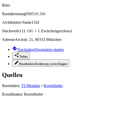
Büro
Raumkennung
0505.01.541
Architekten-Name
1541
Stockwerk
1 (1. OG + 1 Zwischengeschoss)
Adresse
Arcisstr. 21, 80333 München
Navigation
Navigation starten
Teilen
Bearbeiten
Änderung vorschlagen
Quellen
Basisdaten:
TUMonline
•
Roomfinder
Koordinaten:
Roomfinder