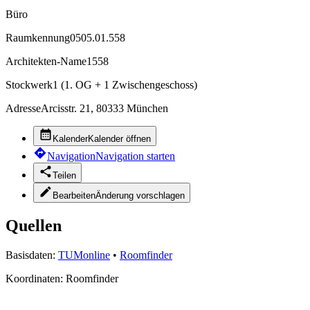
Büro
Raumkennung
0505.01.558
Architekten-Name
1558
Stockwerk
1 (1. OG + 1 Zwischengeschoss)
Adresse
Arcisstr. 21, 80333 München
Kalender
Kalender öffnen
Navigation
Navigation starten
Teilen
Bearbeiten
Änderung vorschlagen
Quellen
Basisdaten:
TUMonline
•
Roomfinder
Koordinaten:
Roomfinder