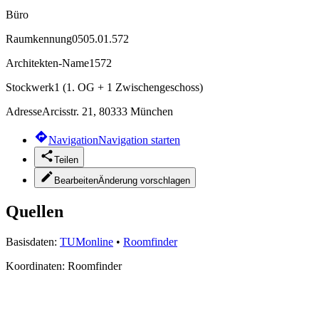
Büro
Raumkennung
0505.01.572
Architekten-Name
1572
Stockwerk
1 (1. OG + 1 Zwischengeschoss)
Adresse
Arcisstr. 21, 80333 München
Navigation
Navigation starten
Teilen
Bearbeiten
Änderung vorschlagen
Quellen
Basisdaten:
TUMonline
•
Roomfinder
Koordinaten:
Roomfinder