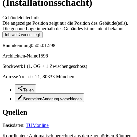
(Installationsschacht)
Gebäudeleittechnik
Die angezeigte Position zeigt nur die Position des Gebäude(teils).
Die genaue Lage innerhalb des Gebäudes ist uns nicht bekannt.
Ich weiß wo es liegt
Raumkennung
0505.01.598
Architekten-Name
1598
Stockwerk
1 (1. OG + 1 Zwischengeschoss)
Adresse
Arcisstr. 21, 80333 München
Teilen
Bearbeiten
Änderung vorschlagen
Quellen
Basisdaten:
TUMonline
Koordinaten:
Automatisch berechnet aus den zugehörigen Räumen