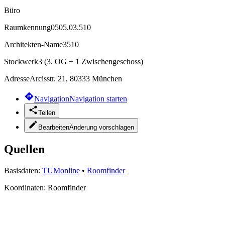
Büro
Raumkennung
0505.03.510
Architekten-Name
3510
Stockwerk
3 (3. OG + 1 Zwischengeschoss)
Adresse
Arcisstr. 21, 80333 München
Navigation
Navigation starten
Teilen
Bearbeiten
Änderung vorschlagen
Quellen
Basisdaten:
TUMonline
•
Roomfinder
Koordinaten:
Roomfinder