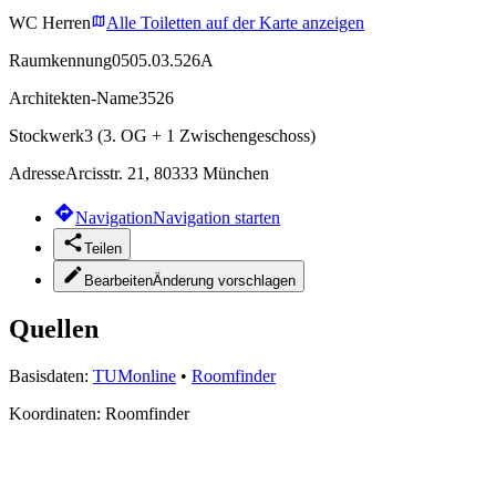
WC Herren
Alle Toiletten auf der Karte anzeigen
Raumkennung
0505.03.526A
Architekten-Name
3526
Stockwerk
3 (3. OG + 1 Zwischengeschoss)
Adresse
Arcisstr. 21, 80333 München
Navigation
Navigation starten
Teilen
Bearbeiten
Änderung vorschlagen
Quellen
Basisdaten:
TUMonline
•
Roomfinder
Koordinaten:
Roomfinder