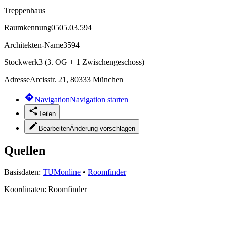
Treppenhaus
Raumkennung
0505.03.594
Architekten-Name
3594
Stockwerk
3 (3. OG + 1 Zwischengeschoss)
Adresse
Arcisstr. 21, 80333 München
Navigation
Navigation starten
Teilen
Bearbeiten
Änderung vorschlagen
Quellen
Basisdaten:
TUMonline
•
Roomfinder
Koordinaten:
Roomfinder