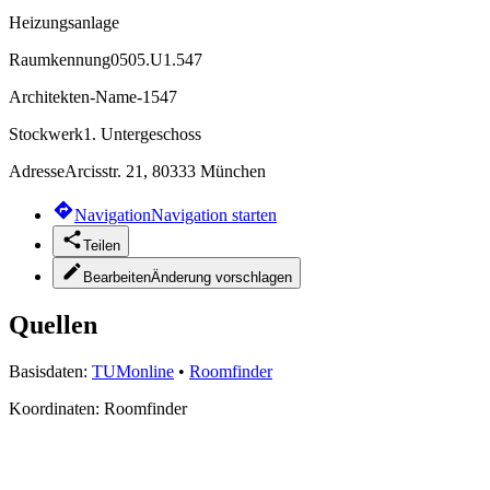
Heizungsanlage
Raumkennung
0505.U1.547
Architekten-Name
-1547
Stockwerk
1. Untergeschoss
Adresse
Arcisstr. 21, 80333 München
Navigation
Navigation starten
Teilen
Bearbeiten
Änderung vorschlagen
Quellen
Basisdaten:
TUMonline
•
Roomfinder
Koordinaten:
Roomfinder