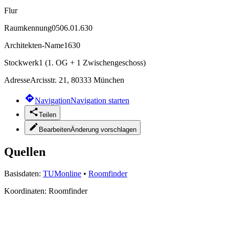
Flur
Raumkennung
0506.01.630
Architekten-Name
1630
Stockwerk
1 (1. OG + 1 Zwischengeschoss)
Adresse
Arcisstr. 21, 80333 München
Navigation
Navigation starten
Teilen
Bearbeiten
Änderung vorschlagen
Quellen
Basisdaten:
TUMonline
•
Roomfinder
Koordinaten:
Roomfinder