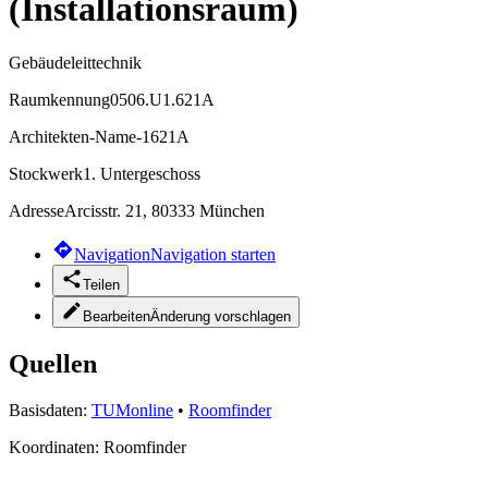
(Installationsraum)
Gebäudeleittechnik
Raumkennung
0506.U1.621A
Architekten-Name
-1621A
Stockwerk
1. Untergeschoss
Adresse
Arcisstr. 21, 80333 München
Navigation
Navigation starten
Teilen
Bearbeiten
Änderung vorschlagen
Quellen
Basisdaten:
TUMonline
•
Roomfinder
Koordinaten:
Roomfinder