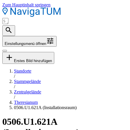
Zum Hauptinhalt springen
Einstellungsmenü öffnen
Erstes Bild hinzufügen
Standorte
/
Stammgelände
/
Zentralgelände
/
Theresianum
0506.U1.621A (Installationsraum)
0506.U1.621A