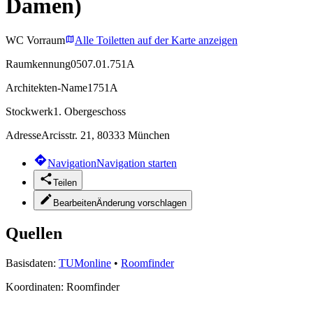
Damen)
WC Vorraum
Alle Toiletten auf der Karte anzeigen
Raumkennung
0507.01.751A
Architekten-Name
1751A
Stockwerk
1. Obergeschoss
Adresse
Arcisstr. 21, 80333 München
Navigation
Navigation starten
Teilen
Bearbeiten
Änderung vorschlagen
Quellen
Basisdaten:
TUMonline
•
Roomfinder
Koordinaten:
Roomfinder