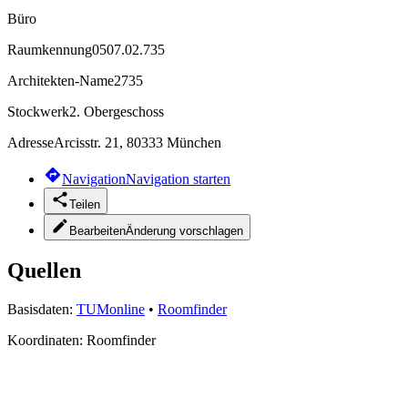
Büro
Raumkennung
0507.02.735
Architekten-Name
2735
Stockwerk
2. Obergeschoss
Adresse
Arcisstr. 21, 80333 München
Navigation
Navigation starten
Teilen
Bearbeiten
Änderung vorschlagen
Quellen
Basisdaten:
TUMonline
•
Roomfinder
Koordinaten:
Roomfinder