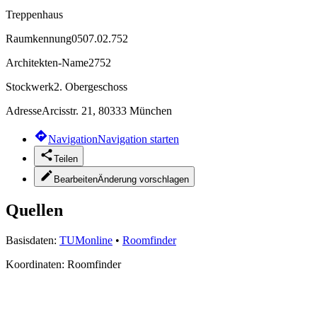
Treppenhaus
Raumkennung
0507.02.752
Architekten-Name
2752
Stockwerk
2. Obergeschoss
Adresse
Arcisstr. 21, 80333 München
Navigation
Navigation starten
Teilen
Bearbeiten
Änderung vorschlagen
Quellen
Basisdaten:
TUMonline
•
Roomfinder
Koordinaten:
Roomfinder