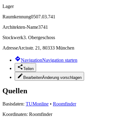
Lager
Raumkennung
0507.03.741
Architekten-Name
3741
Stockwerk
3. Obergeschoss
Adresse
Arcisstr. 21, 80333 München
Navigation
Navigation starten
Teilen
Bearbeiten
Änderung vorschlagen
Quellen
Basisdaten:
TUMonline
•
Roomfinder
Koordinaten:
Roomfinder