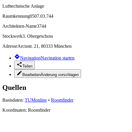
Lufttechnische Anlage
Raumkennung
0507.03.744
Architekten-Name
3744
Stockwerk
3. Obergeschoss
Adresse
Arcisstr. 21, 80333 München
Navigation
Navigation starten
Teilen
Bearbeiten
Änderung vorschlagen
Quellen
Basisdaten:
TUMonline
•
Roomfinder
Koordinaten:
Roomfinder