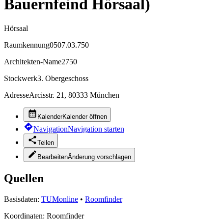
Bauernfeind Hörsaal)
Hörsaal
Raumkennung
0507.03.750
Architekten-Name
2750
Stockwerk
3. Obergeschoss
Adresse
Arcisstr. 21, 80333 München
Kalender
Kalender öffnen
Navigation
Navigation starten
Teilen
Bearbeiten
Änderung vorschlagen
Quellen
Basisdaten:
TUMonline
•
Roomfinder
Koordinaten:
Roomfinder