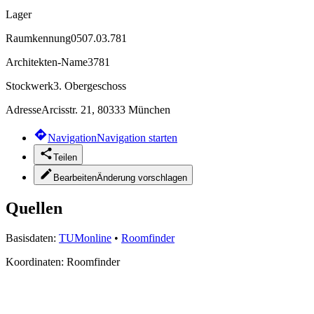
Lager
Raumkennung
0507.03.781
Architekten-Name
3781
Stockwerk
3. Obergeschoss
Adresse
Arcisstr. 21, 80333 München
Navigation
Navigation starten
Teilen
Bearbeiten
Änderung vorschlagen
Quellen
Basisdaten:
TUMonline
•
Roomfinder
Koordinaten:
Roomfinder