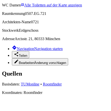
WC Damen
Alle Toiletten auf der Karte anzeigen
Raumkennung
0507.EG.721
Architekten-Name
0721
Stockwerk
Erdgeschoss
Adresse
Arcisstr. 21, 80333 München
Navigation
Navigation starten
Teilen
Bearbeiten
Änderung vorschlagen
Quellen
Basisdaten:
TUMonline
•
Roomfinder
Koordinaten:
Roomfinder