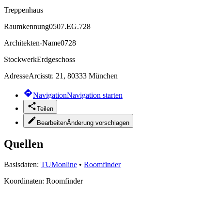
Treppenhaus
Raumkennung
0507.EG.728
Architekten-Name
0728
Stockwerk
Erdgeschoss
Adresse
Arcisstr. 21, 80333 München
Navigation
Navigation starten
Teilen
Bearbeiten
Änderung vorschlagen
Quellen
Basisdaten:
TUMonline
•
Roomfinder
Koordinaten:
Roomfinder