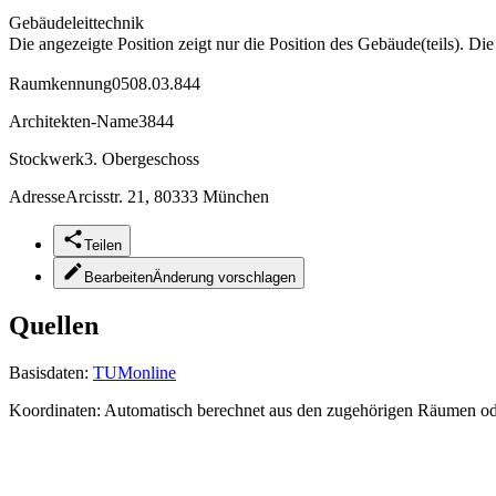
Gebäudeleittechnik
Die angezeigte Position zeigt nur die Position des Gebäude(teils). Di
Raumkennung
0508.03.844
Architekten-Name
3844
Stockwerk
3. Obergeschoss
Adresse
Arcisstr. 21, 80333 München
Teilen
Bearbeiten
Änderung vorschlagen
Quellen
Basisdaten:
TUMonline
Koordinaten:
Automatisch berechnet aus den zugehörigen Räumen o