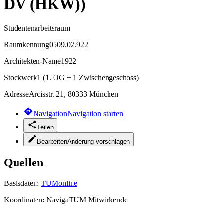
DV (HKW))
Studentenarbeitsraum
Raumkennung
0509.02.922
Architekten-Name
1922
Stockwerk
1 (1. OG + 1 Zwischengeschoss)
Adresse
Arcisstr. 21, 80333 München
Navigation
Navigation starten
Teilen
Bearbeiten
Änderung vorschlagen
Quellen
Basisdaten:
TUMonline
Koordinaten:
NavigaTUM Mitwirkende