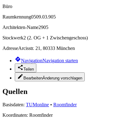
Büro
Raumkennung
0509.03.905
Architekten-Name
2905
Stockwerk
2 (2. OG + 1 Zwischengeschoss)
Adresse
Arcisstr. 21, 80333 München
Navigation
Navigation starten
Teilen
Bearbeiten
Änderung vorschlagen
Quellen
Basisdaten:
TUMonline
•
Roomfinder
Koordinaten:
Roomfinder